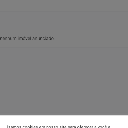
 nenhum imóvel anunciado.
Usamos cookies em nosso site para oferecer a você a