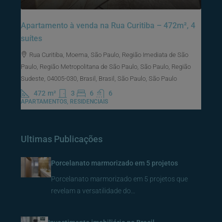
Apartamento à venda na Rua Curitiba – 472m², 4
suítes
Rua Curitiba, Moema, São Paulo, Região Imediata de São
Paulo, Região Metropolitana de São Paulo, São Paulo, Região
Sudeste, 04005-030, Brasil, Brasil, São Paulo, São Paulo
472
m²
3
6
6
APARTAMENTOS, RESIDENCIAIS
Ultimas Publicações
Porcelanato marmorizado em 5 projetos
Porcelanato marmorizado em 5 projetos que
revelam a versatilidade do…