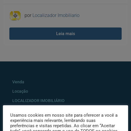
por
Localizador Imobiliario
Leia mais
Venda
Locação
LOCALIZADOR IMOBILIÁRIO
Enviar Imóvel – Anuncie
Usamos cookies em nosso site para oferecer a você a
Solicitação de Visita ao Imóvel
experiência mais relevante, lembrando suas
preferências e visitas repetidas. Ao clicar em “Aceitar
Proposta de Negócio com Imóvel