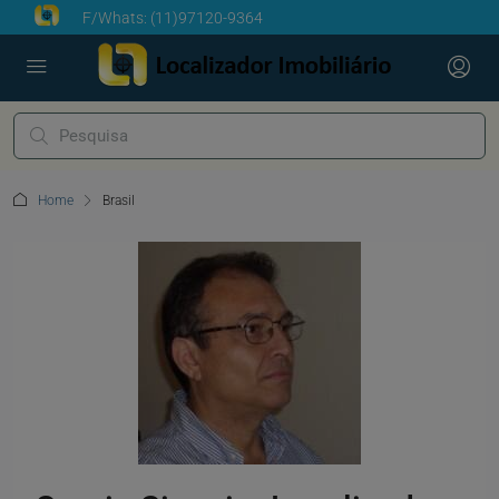
F/Whats:
(11)97120-9364
Home
Brasil