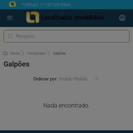
F/Whats:
(11)97120-9364
Home
Comerciais
Galpões
Galpões
Ordenar por:
Pedido Padrão
Nada encontrado.