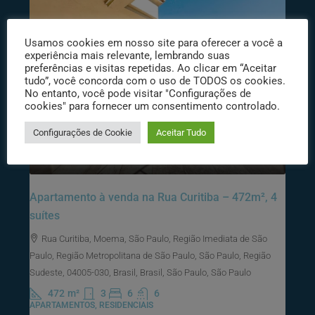
Usamos cookies em nosso site para oferecer a você a
experiência mais relevante, lembrando suas
preferências e visitas repetidas. Ao clicar em “Aceitar
tudo”, você concorda com o uso de TODOS os cookies.
No entanto, você pode visitar "Configurações de
cookies" para fornecer um consentimento controlado.
Configurações de Cookie
Aceitar Tudo
R$23.000.000
Apartamento à venda na Rua Curitiba – 472m², 4
suítes
Rua Curitiba, Moema, São Paulo, Região Imediata de São
Paulo, Região Metropolitana de São Paulo, São Paulo, Região
Sudeste, 04005-030, Brasil, Brasil, São Paulo, São Paulo
472
m²
3
6
6
APARTAMENTOS, RESIDENCIAIS