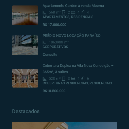
Apartamento Garden à venda Moema
568
m²
2
4
4
APARTAMENTOS, RESIDENCIAIS
R$ 17.000.000
PRÉDIO NOVO LOCAÇÃO PARAÍSO
1063900
m²
CORPORATIVOS
Consulte
Cobertura Duplex na Vila Nova Conceição –
365m², 3 suítes
528
m²
3
4
6
COBERTURAS RESIDENCIAIS, RESIDENCIAIS
R$10.500.000
Destacados