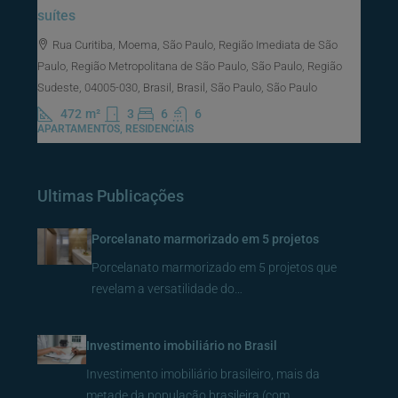
suítes
Rua Curitiba, Moema, São Paulo, Região Imediata de São
Paulo, Região Metropolitana de São Paulo, São Paulo, Região
Sudeste, 04005-030, Brasil, Brasil, São Paulo, São Paulo
472
m²
3
6
6
APARTAMENTOS, RESIDENCIAIS
Ultimas Publicações
Porcelanato marmorizado em 5 projetos
Porcelanato marmorizado em 5 projetos que
revelam a versatilidade do…
Investimento imobiliário no Brasil
Investimento imobiliário brasileiro, mais da
metade da população brasileira (com…