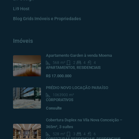
Li9 Host
Blog Grids Imóveis e Propriedades
Imóveis
Apartamento Garden à venda Moema
568
m²
2
4
4
APARTAMENTOS, RESIDENCIAIS
R$ 17.000.000
PRÉDIO NOVO LOCAÇÃO PARAÍSO
1063900
m²
CORPORATIVOS
Consulte
Cobertura Duplex na Vila Nova Conceição –
365m², 3 suítes
528
m²
3
4
6