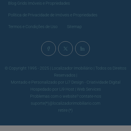
Blog Grids Imóveis e Propriedades
Política de Privacidade de Imóveis e Propriedades
Termos e Condições de Uso
Sitemap
© Copyright 1995 - 2025 | Localizador Imobiliário | Todos os Direitos
Reservados |
Montado e Personalizado por
Li7 Design - Criatividade Digital
Hospedado por
Li9 Host | Web Services
Problemas com o website? contate-nos
suporte(*)@localizadorimobiliario.com
retire (*)