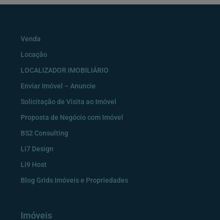
ser
deixado
em
Venda
branco
Locação
LOCALIZADOR IMOBILIÁRIO
Enviar Imóvel – Anuncie
Solicitação de Visita ao Imóvel
Proposta de Negócio com Imóvel
BS2 Consulting
Li7 Design
Li9 Host
Blog Grids Imóveis e Propriedades
Imóveis