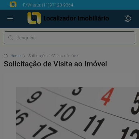
F/Whats:
(11)97120-9364
Home
Solicitação de Visita ao Imóvel
Solicitação de Visita ao Imóvel