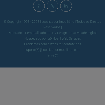
© Copyright 1995 - 2025 | Localizador Imobiliário | Todos os Direitos
Reservados |
Montado e Personalizado por
Li7 Design - Criatividade Digital
Hospedado por
Li9 Host | Web Services
Problemas com o website? contate-nos
suporte(*)@localizadorimobiliario.com
retire (*)