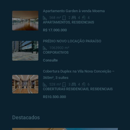
Apartamento Garden à venda Moema
568
m²
2
4
4
APARTAMENTOS, RESIDENCIAIS
R$ 17.000.000
PRÉDIO NOVO LOCAÇÃO PARAÍSO
1063900
m²
CORPORATIVOS
Consulte
Cobertura Duplex na Vila Nova Conceição –
365m², 3 suítes
528
m²
3
4
6
COBERTURAS RESIDENCIAIS, RESIDENCIAIS
R$10.500.000
Destacados