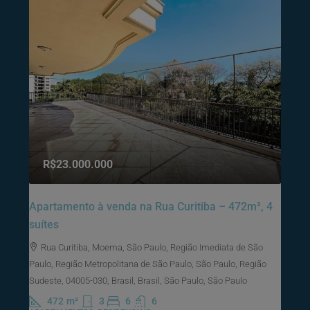
R$23.000.000
Apartamento à venda na Rua Curitiba – 472m², 4
suítes
Rua Curitiba, Moema, São Paulo, Região Imediata de São
Paulo, Região Metropolitana de São Paulo, São Paulo, Região
Sudeste, 04005-030, Brasil, Brasil, São Paulo, São Paulo
472
m²
3
6
6