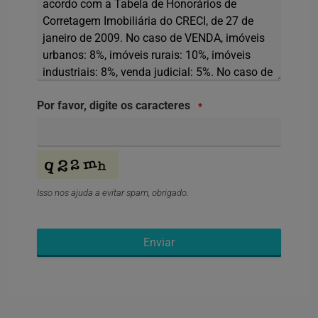
Por favor, digite os caracteres
*
Isso nos ajuda a evitar spam, obrigado.
Enviar
Este
campo
deve