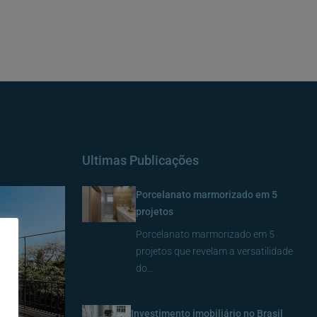
Ultimas Publicações
Porcelanato marmorizado em 5
projetos
Porcelanato marmorizado em 5
projetos que revelam a versatilidade
do…
Investimento imobiliário no Brasil