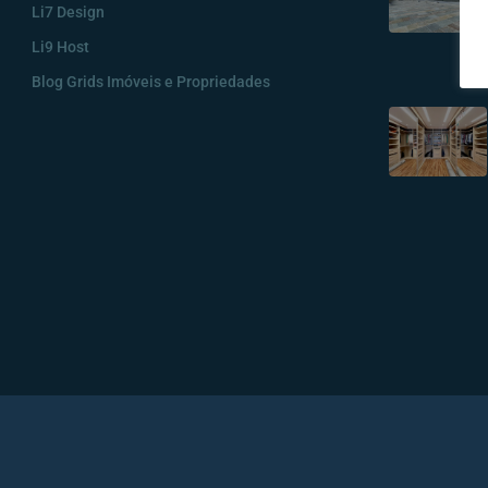
Li7 Design
Li9 Host
Blog Grids Imóveis e Propriedades