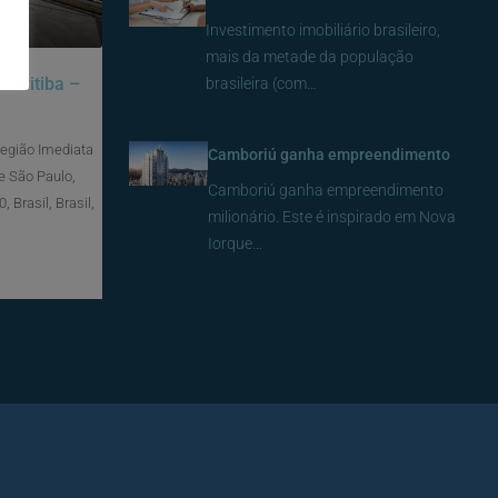
Investimento imobiliário brasileiro,
mais da metade da população
Curitiba –
brasileira (com…
Região Imediata
Camboriú ganha empreendimento
e São Paulo,
Camboriú ganha empreendimento
 Brasil, Brasil,
milionário. Este é inspirado em Nova
Iorque…