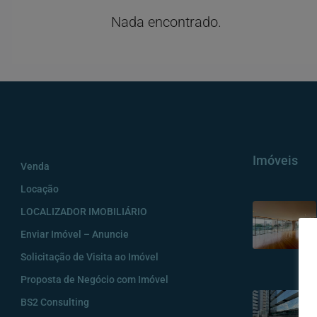
Nada encontrado.
Imóveis
Venda
Locação
LOCALIZADOR IMOBILIÁRIO
Enviar Imóvel – Anuncie
Solicitação de Visita ao Imóvel
Proposta de Negócio com Imóvel
BS2 Consulting