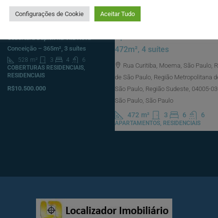
R$23.000.000
CORPORATIVOS
Configurações de Cookie
Aceitar Tudo
Consulte
Apartamento à venda na Rua 
Cobertura Duplex na Vila Nova
472m², 4 suítes
Conceição – 365m², 3 suítes
528
m²
3
4
6
Rua Curitiba, Moema, São Paulo, 
COBERTURAS RESIDENCIAIS,
RESIDENCIAIS
de São Paulo, Região Metropolitana d
R$10.500.000
São Paulo, Região Sudeste, 04005-030,
São Paulo, São Paulo
472
m²
3
6
6
APARTAMENTOS, RESIDENCIAIS