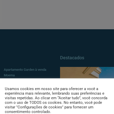
Destacados
Apartamento Garden à venda
Moema
568
m²
2
4
4
APARTAMENTOS, RESIDENCIAIS
Usamos cookies em nosso site para oferecer a você a
R$ 17.000.000
experiência mais relevante, lembrando suas preferências e
visitas repetidas. Ao clicar em “Aceitar tudo”, você concorda
PRÉDIO NOVO LOCAÇÃO
com o uso de TODOS os cookies. No entanto, você pode
visitar "Configurações de cookies" para fornecer um
PARAÍSO
consentimento controlado.
1063900
m²