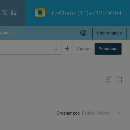
F/Whats:
(11)97120-9364
Ajuda
Criar Anúncio
Apagar
Pesquisar
Ordenar por:
Pedido Padrão