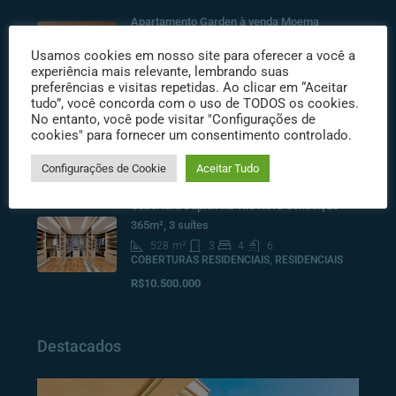
Apartamento Garden à venda Moema
568
m²
2
4
4
Usamos cookies em nosso site para oferecer a você a
APARTAMENTOS, RESIDENCIAIS
experiência mais relevante, lembrando suas
R$ 17.000.000
preferências e visitas repetidas. Ao clicar em “Aceitar
tudo”, você concorda com o uso de TODOS os cookies.
PRÉDIO NOVO LOCAÇÃO PARAÍSO
No entanto, você pode visitar "Configurações de
cookies" para fornecer um consentimento controlado.
1063900
m²
CORPORATIVOS
Configurações de Cookie
Aceitar Tudo
Consulte
Cobertura Duplex na Vila Nova Conceição –
365m², 3 suítes
528
m²
3
4
6
COBERTURAS RESIDENCIAIS, RESIDENCIAIS
R$10.500.000
Destacados