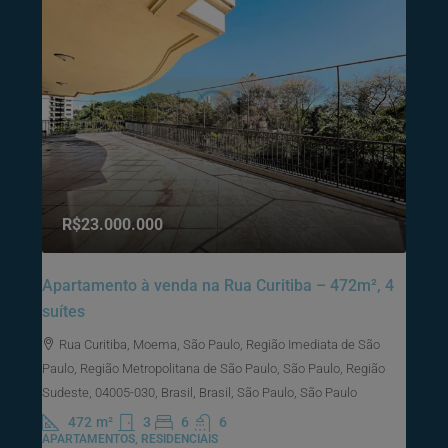
R$23.000.000
Apartamento à venda na Rua Curitiba – 472m², 4
suítes
Rua Curitiba, Moema, São Paulo, Região Imediata de São
Paulo, Região Metropolitana de São Paulo, São Paulo, Região
Sudeste, 04005-030, Brasil, Brasil, São Paulo, São Paulo
472
m²
3
6
6
APARTAMENTOS, RESIDENCIAIS