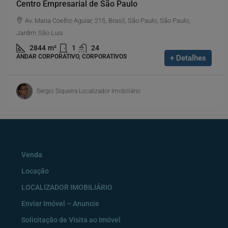
Centro Empresarial de São Paulo
Av. Maria Coelho Aguiar, 215, Brasil, São Paulo, São Paulo,
Jardim São Luis
2844
m²
1
24
ANDAR CORPORATIVO, CORPORATIVOS
+ Detalhes
Sergio Siqueira Localizador Imobiliário
Venda
Locação
LOCALIZADOR IMOBILIÁRIO
Enviar Imóvel – Anuncie
Solicitação de Visita ao Imóvel