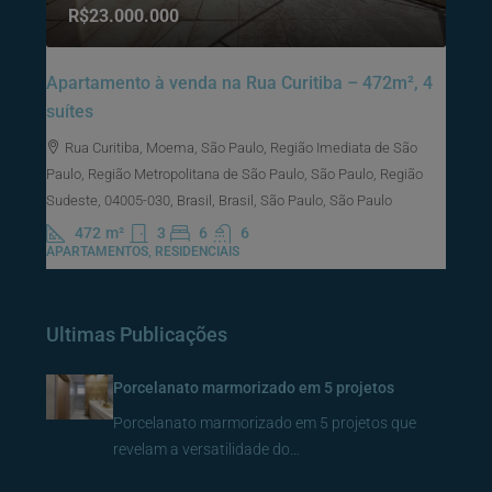
R$23.000.000
Apartamento à venda na Rua Curitiba – 472m², 4
suítes
Rua Curitiba, Moema, São Paulo, Região Imediata de São
Paulo, Região Metropolitana de São Paulo, São Paulo, Região
Sudeste, 04005-030, Brasil, Brasil, São Paulo, São Paulo
472
m²
3
6
6
APARTAMENTOS, RESIDENCIAIS
Ultimas Publicações
Porcelanato marmorizado em 5 projetos
Porcelanato marmorizado em 5 projetos que
revelam a versatilidade do…