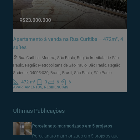
R$23.000.000
Apartamento à venda na Rua Curitiba – 472m², 4
suítes
Rua Curitiba, Moema, São Paulo, Região Imediata de São
Paulo, Região Metropolitana de São Paulo, São Paulo, Região
Sudeste, 04005-030, Brasil, Brasil, São Paulo, São Paulo
472
m²
3
6
6
APARTAMENTOS, RESIDENCIAIS
Ultimas Publicações
Porcelanato marmorizado em 5 projetos
Porcelanato marmorizado em 5 projetos que