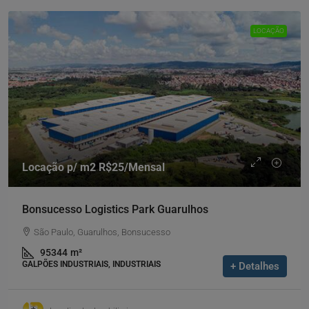
LOCAÇÃO
Locação p/ m2
R$25
/Mensal
Bonsucesso Logistics Park Guarulhos
São Paulo, Guarulhos, Bonsucesso
95344
m²
GALPÕES INDUSTRIAIS, INDUSTRIAIS
+ Detalhes