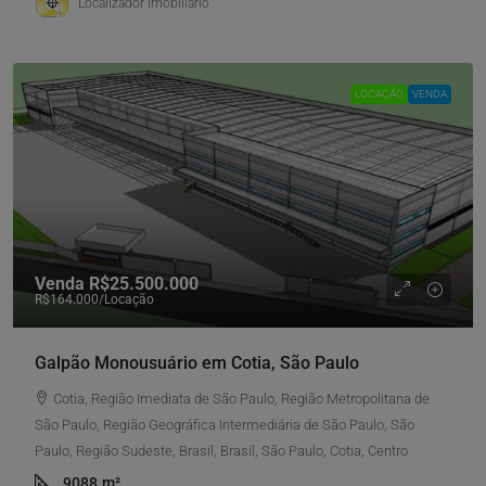
Localizador Imobiliario
LOCAÇÃO
VENDA
Venda
R$25.500.000
R$164.000
/Locação
Galpão Monousuário em Cotia, São Paulo
Cotia, Região Imediata de São Paulo, Região Metropolitana de
São Paulo, Região Geográfica Intermediária de São Paulo, São
Paulo, Região Sudeste, Brasil, Brasil, São Paulo, Cotia, Centro
9088
m²