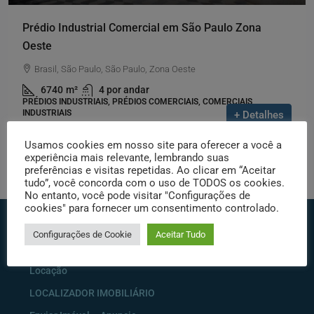
Prédio Industrial Comercial em São Paulo Zona
Oeste
Brasil, São Paulo, São Paulo, Zona Oeste
6740
m²
4 por andar
PRÉDIOS INDUSTRIAIS, PRÉDIOS COMERCIAIS, COMERCIAIS,
INDUSTRIAIS
+ Detalhes
Usamos cookies em nosso site para oferecer a você a
experiência mais relevante, lembrando suas
Localizador Imobiliario
preferências e visitas repetidas. Ao clicar em “Aceitar
tudo”, você concorda com o uso de TODOS os cookies.
No entanto, você pode visitar "Configurações de
cookies" para fornecer um consentimento controlado.
Configurações de Cookie
Aceitar Tudo
Venda
Locação
LOCALIZADOR IMOBILIÁRIO