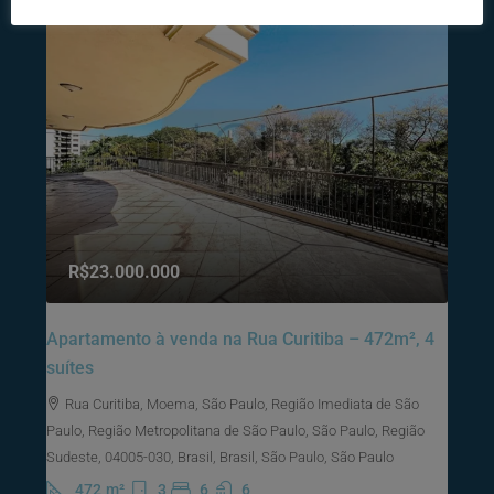
R$23.000.000
Apartamento à venda na Rua Curitiba – 472m², 4
suítes
Rua Curitiba, Moema, São Paulo, Região Imediata de São
Paulo, Região Metropolitana de São Paulo, São Paulo, Região
Sudeste, 04005-030, Brasil, Brasil, São Paulo, São Paulo
472
m²
3
6
6