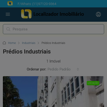
F/Whats:
(11)97120-9364
Home
Industriais
Prédios Industriais
Prédios Industriais
1 Imóvel
Ordenar por:
Pedido Padrão
LOCAÇÃO