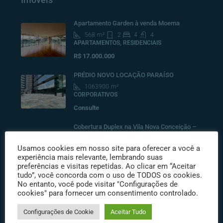
Apartamento Garden à venda Moema
568
m²
2
4
4
APARTAMENTOS, RESIDENCIAIS
R$ 17.000.000
PRÉDIO NOVO LOCAÇÃO PARAÍSO
1063900
m²
CORPORATIVOS
Consulte
Cobertura Duplex na Vila Nova Conceição –
365m², 3 suítes
Usamos cookies em nosso site para oferecer a você a
528
m²
3
4
6
experiência mais relevante, lembrando suas
COBERTURAS RESIDENCIAIS, RESIDENCIAIS
preferências e visitas repetidas. Ao clicar em “Aceitar
R$10.500.000
tudo”, você concorda com o uso de TODOS os cookies.
No entanto, você pode visitar "Configurações de
cookies" para fornecer um consentimento controlado.
Destacados
Configurações de Cookie
Aceitar Tudo