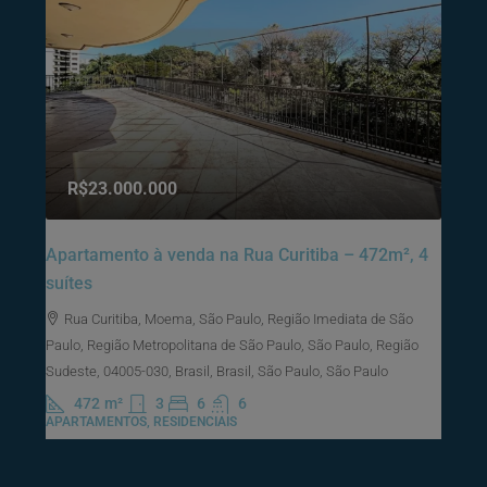
R$23.000.000
Apartamento à venda na Rua Curitiba – 472m², 4
suítes
Rua Curitiba, Moema, São Paulo, Região Imediata de São
Paulo, Região Metropolitana de São Paulo, São Paulo, Região
Sudeste, 04005-030, Brasil, Brasil, São Paulo, São Paulo
472
m²
3
6
6
APARTAMENTOS, RESIDENCIAIS