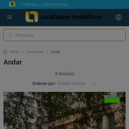
F/Whats:
(11)97120-9364
Home
Comerciais
Andar
Andar
4 Imóveis
Ordenar por:
Pedido Padrão
LOCAÇÃO