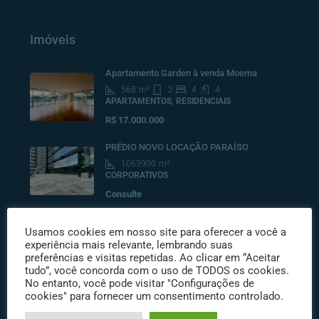
Imóveis
Apartamento Garden à venda Moema
568
m²
2
4
4
APARTAMENTOS, RESIDENCIAIS
R$ 17.000.000
PRÉDIO NOVO LOCAÇÃO PARAÍSO
1063900
m²
CORPORATIVOS
Consulte
Cobertura Duplex na Vila Nova Conceição –
Usamos cookies em nosso site para oferecer a você a
365m², 3 suítes
experiência mais relevante, lembrando suas
528
m²
3
4
6
preferências e visitas repetidas. Ao clicar em “Aceitar
COBERTURAS RESIDENCIAIS, RESIDENCIAIS
tudo”, você concorda com o uso de TODOS os cookies.
No entanto, você pode visitar "Configurações de
R$10.500.000
cookies" para fornecer um consentimento controlado.