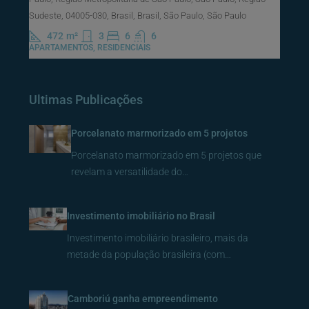
Sudeste, 04005-030, Brasil, Brasil, São Paulo, São Paulo
472
m²
3
6
6
APARTAMENTOS, RESIDENCIAIS
Ultimas Publicações
Porcelanato marmorizado em 5 projetos
Porcelanato marmorizado em 5 projetos que
revelam a versatilidade do…
Investimento imobiliário no Brasil
Investimento imobiliário brasileiro, mais da
metade da população brasileira (com…
Camboriú ganha empreendimento