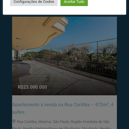
Configurações de Cookie
Aceitar Tudo
Destacados
R$23.000.000
Apartamento à venda na Rua Curitiba – 472m², 4
suítes
Rua Curitiba, Moema, São Paulo, Região Imediata de São
Paulo, Região Metropolitana de São Paulo, São Paulo, Região