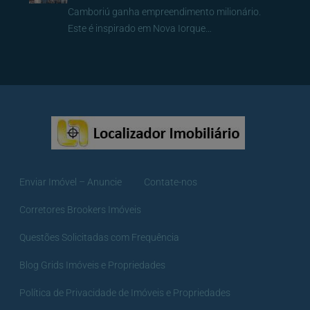
Camboriú ganha empreendimento milionário.
Este é inspirado em Nova Iorque…
Enviar Imóvel – Anuncie
Contate-nos
Corretores Brookers Imóveis
Questões Solicitadas com Frequência
Blog Grids Imóveis e Propriedades
Política de Privacidade de Imóveis e Propriedades