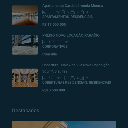
Apartamento Garden à venda Moema
568
m²
2
4
4
APARTAMENTOS, RESIDENCIAIS
R$ 17.000.000
PRÉDIO NOVO LOCAÇÃO PARAÍSO
1063900
m²
CORPORATIVOS
Consulte
Cobertura Duplex na Vila Nova Conceição –
365m², 3 suítes
528
m²
3
4
6
COBERTURAS RESIDENCIAIS, RESIDENCIAIS
R$10.500.000
Destacados