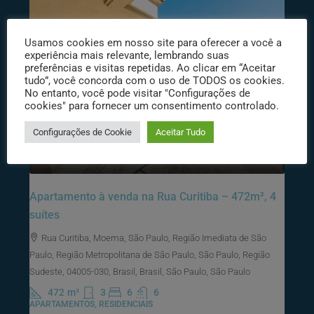
Usamos cookies em nosso site para oferecer a você a
experiência mais relevante, lembrando suas
preferências e visitas repetidas. Ao clicar em “Aceitar
tudo”, você concorda com o uso de TODOS os cookies.
No entanto, você pode visitar "Configurações de
cookies" para fornecer um consentimento controlado.
Configurações de Cookie
Aceitar Tudo
R$23.000.000
Apartamento à venda na Rua Curitiba – 472m², 4
suítes
Rua Curitiba, Moema, São Paulo, Região Imediata de São
Paulo, Região Metropolitana de São Paulo, São Paulo, Região
Sudeste, 04005-030, Brasil, Brasil, São Paulo, São Paulo
472
m²
3
6
6
APARTAMENTOS, RESIDENCIAIS