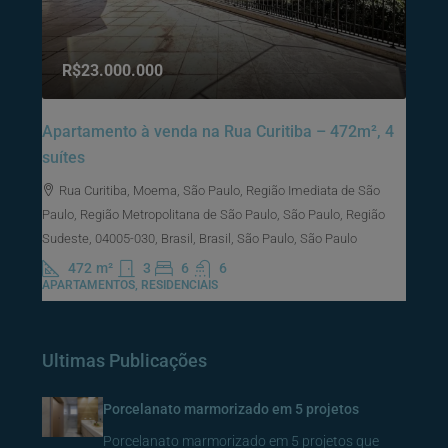
R$23.000.000
Apartamento à venda na Rua Curitiba – 472m², 4
suítes
Rua Curitiba, Moema, São Paulo, Região Imediata de São
Paulo, Região Metropolitana de São Paulo, São Paulo, Região
Sudeste, 04005-030, Brasil, Brasil, São Paulo, São Paulo
472
m²
3
6
6
APARTAMENTOS, RESIDENCIAIS
Ultimas Publicações
Porcelanato marmorizado em 5 projetos
Porcelanato marmorizado em 5 projetos que