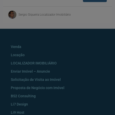
Sergio Siqueira Localizador Imobiliário
Venda
Locação
LOCALIZADOR IMOBILIÁRIO
Enviar Imóvel – Anuncie
Solicitação de Visita ao Imóvel
Proposta de Negócio com Imóvel
BS2 Consulting
Li7 Design
Li9 Host