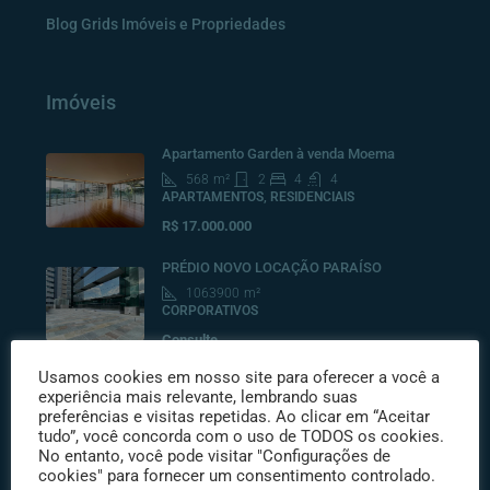
Blog Grids Imóveis e Propriedades
Imóveis
Apartamento Garden à venda Moema
568
m²
2
4
4
APARTAMENTOS, RESIDENCIAIS
R$ 17.000.000
PRÉDIO NOVO LOCAÇÃO PARAÍSO
1063900
m²
CORPORATIVOS
Consulte
Usamos cookies em nosso site para oferecer a você a
Cobertura Duplex na Vila Nova Conceição –
experiência mais relevante, lembrando suas
365m², 3 suítes
preferências e visitas repetidas. Ao clicar em “Aceitar
528
m²
3
4
6
tudo”, você concorda com o uso de TODOS os cookies.
COBERTURAS RESIDENCIAIS, RESIDENCIAIS
No entanto, você pode visitar "Configurações de
cookies" para fornecer um consentimento controlado.
R$10.500.000