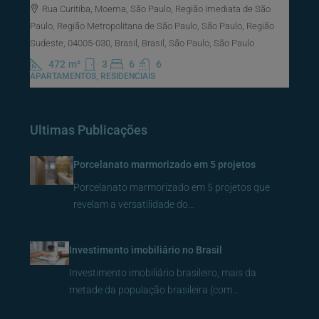
Rua Curitiba, Moema, São Paulo, Região Imediata de São
Paulo, Região Metropolitana de São Paulo, São Paulo, Região
Sudeste, 04005-030, Brasil, Brasil, São Paulo, São Paulo
472
m²
3
6
6
APARTAMENTOS, RESIDENCIAIS
Ultimas Publicações
Porcelanato marmorizado em 5 projetos
Porcelanato marmorizado em 5 projetos que
revelam a versatilidade do…
Investimento imobiliário no Brasil
Investimento imobiliário brasileiro, mais da
metade da população brasileira (com…