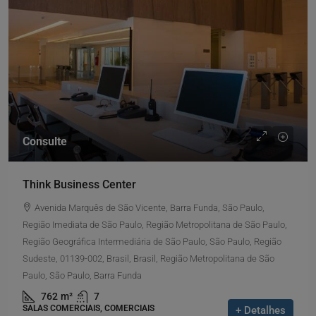
Consulte
Think Business Center
Avenida Marquês de São Vicente, Barra Funda, São Paulo,
Região Imediata de São Paulo, Região Metropolitana de São Paulo,
Região Geográfica Intermediária de São Paulo, São Paulo, Região
Sudeste, 01139-002, Brasil, Brasil, Região Metropolitana de São
Paulo, São Paulo, Barra Funda
762
m²
7
SALAS COMERCIAIS, COMERCIAIS
+ Detalhes