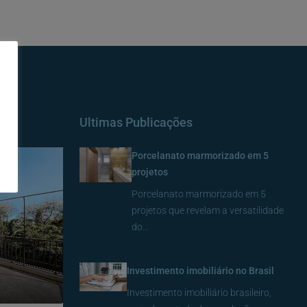
Ultimas Publicações
Porcelanato marmorizado em 5
projetos
Porcelanato marmorizado em 5
projetos que revelam a versatilidade
do…
Investimento imobiliário no Brasil
Investimento imobiliário brasileiro,