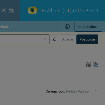
F/Whats:
(11)97120-9364
Ajuda
Criar Anúncio
Apagar
Pesquisar
Ordenar por:
Pedido Padrão