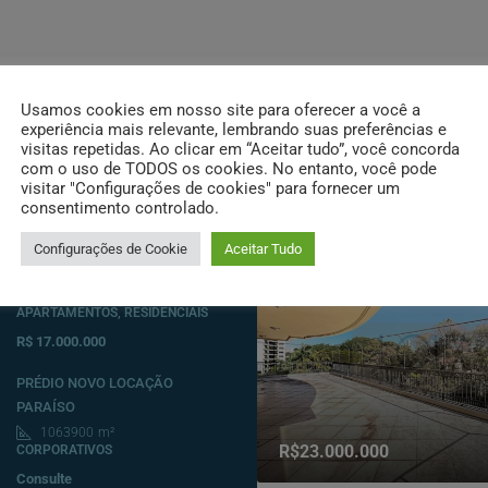
Usamos cookies em nosso site para oferecer a você a
experiência mais relevante, lembrando suas preferências e
visitas repetidas. Ao clicar em “Aceitar tudo”, você concorda
com o uso de TODOS os cookies. No entanto, você pode
visitar "Configurações de cookies" para fornecer um
Destacados
consentimento controlado.
Apartamento Garden à venda
Configurações de Cookie
Aceitar Tudo
Moema
568
m²
2
4
4
APARTAMENTOS, RESIDENCIAIS
R$ 17.000.000
PRÉDIO NOVO LOCAÇÃO
PARAÍSO
1063900
m²
R$23.000.000
CORPORATIVOS
Consulte