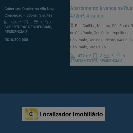
Apartamento à venda na Rua 
Cobertura Duplex na Vila Nova
472m², 4 suítes
Conceição – 365m², 3 suítes
528
m²
3
4
6
Rua Curitiba, Moema, São Paulo, 
COBERTURAS RESIDENCIAIS,
RESIDENCIAIS
de São Paulo, Região Metropolitana d
R$10.500.000
São Paulo, Região Sudeste, 04005-030,
São Paulo, São Paulo
472
m²
3
6
6
APARTAMENTOS, RESIDENCIAIS