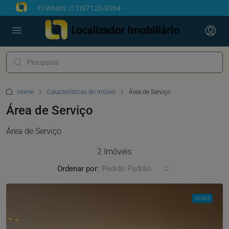
F/Whats:
(11)97120-9364
Home
Características do Imóvel
Área de Serviço
Área de Serviço
Área de Serviço
2 Imóveis
Ordenar por:
Pedido Padrão
VENDA