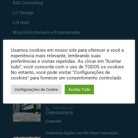
BS2 Consulting
Li7 Design
Li9 Host
Blog Grids Imóveis e Propriedades
Usamos cookies em nosso site para oferecer a você a
Imóveis
experiência mais relevante, lembrando suas
preferências e visitas repetidas. Ao clicar em “Aceitar
tudo”, você concorda com o uso de TODOS os cookies.
Apartamento Garden à venda Moema
No entanto, você pode visitar "Configurações de
568
m²
2
4
4
cookies" para fornecer um consentimento controlado.
APARTAMENTOS, RESIDENCIAIS
R$ 17.000.000
Configurações de Cookie
Aceitar Tudo
PRÉDIO NOVO LOCAÇÃO PARAÍSO
1063900
m²
CORPORATIVOS
Consulte
Cobertura Duplex na Vila Nova Conceição –