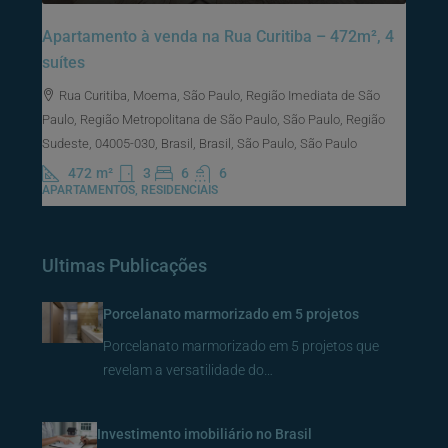
Apartamento à venda na Rua Curitiba – 472m², 4
suítes
Rua Curitiba, Moema, São Paulo, Região Imediata de São
Paulo, Região Metropolitana de São Paulo, São Paulo, Região
Sudeste, 04005-030, Brasil, Brasil, São Paulo, São Paulo
472
m²
3
6
6
APARTAMENTOS, RESIDENCIAIS
Ultimas Publicações
Porcelanato marmorizado em 5 projetos
Porcelanato marmorizado em 5 projetos que
revelam a versatilidade do…
Investimento imobiliário no Brasil