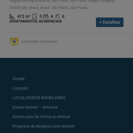
Região Metropolitana de São Paulo, São Paulo, Região Sudeste,
04005-030, Brasil, Brasil, São Paulo, São Paulo
472
m²
3
6
6
APARTAMENTOS, RESIDENCIAIS
+ Detalhes
Localizador Imobiliario
Venda
Locação
LOCALIZADOR IMOBILIÁRIO
Enviar Imóvel – Anuncie
Solicitação de Visita ao Imóvel
Proposta de Negócio com Imóvel