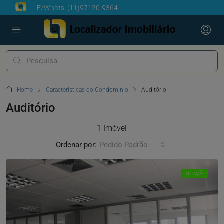
F/Whats:
(11)97120-9364
Home
Características do Condomínio
Auditório
Auditório
1 Imóvel
Ordenar por:
Pedido Padrão
LOCAÇÃO