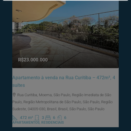
R$23.000.000
Apartamento à venda na Rua Curitiba – 472m², 4
suítes
Rua Curitiba, Moema, São Paulo, Região Imediata de São
Paulo, Região Metropolitana de São Paulo, São Paulo, Região
Sudeste, 04005-030, Brasil, Brasil, São Paulo, São Paulo
472
m²
3
6
6
APARTAMENTOS, RESIDENCIAIS