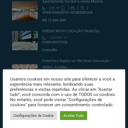
Apartamento Garden à venda Moema
568
m²
2
4
4
APARTAMENTOS, RESIDENCIAIS
R$ 17.000.000
PRÉDIO NOVO LOCAÇÃO PARAÍSO
1063900
m²
CORPORATIVOS
Consulte
Cobertura Duplex na Vila Nova Conceição –
365m², 3 suítes
528
m²
3
4
6
COBERTURAS RESIDENCIAIS, RESIDENCIAIS
Usamos cookies em nosso site para oferecer a você a
experiência mais relevante, lembrando suas
R$10.500.000
preferências e visitas repetidas. Ao clicar em “Aceitar
tudo”, você concorda com o uso de TODOS os cookies.
No entanto, você pode visitar "Configurações de
cookies" para fornecer um consentimento controlado.
Destacados
Configurações de Cookie
Aceitar Tudo