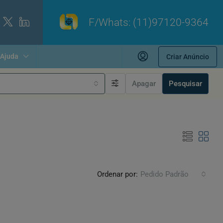
F/Whats:
(11)97120-9364
Ajuda
Criar Anúncio
Apagar
Pesquisar
Ordenar por:
Pedido Padrão