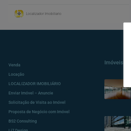
Localizador Imobiliario
Imóveis
Venda
Locação
LOCALIZADOR IMOBILIÁRIO
Enviar Imóvel – Anuncie
Solicitação de Visita ao Imóvel
Proposta de Negócio com Imóvel
BS2 Consulting
Li7 Design