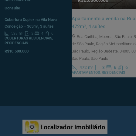
R$23.000.000
Consulte
Apartamento à venda na Rua 
Cobertura Duplex na Vila Nova
472m², 4 suítes
Conceição – 365m², 3 suítes
528
m²
3
4
6
Rua Curitiba, Moema, São Paulo, 
COBERTURAS RESIDENCIAIS,
RESIDENCIAIS
de São Paulo, Região Metropolitana d
R$10.500.000
São Paulo, Região Sudeste, 04005-030,
São Paulo, São Paulo
472
m²
3
6
6
APARTAMENTOS, RESIDENCIAIS