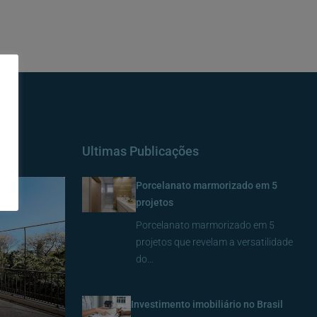
Ultimas Publicações
Porcelanato marmorizado em 5
projetos
Porcelanato marmorizado em 5
projetos que revelam a versatilidade
do…
Investimento imobiliário no Brasil