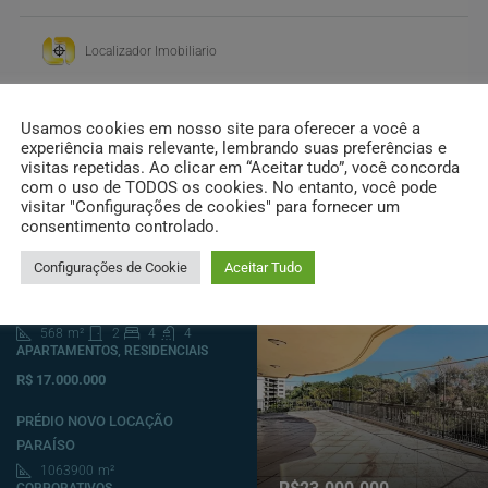
Localizador Imobiliario
Usamos cookies em nosso site para oferecer a você a
experiência mais relevante, lembrando suas preferências e
visitas repetidas. Ao clicar em “Aceitar tudo”, você concorda
com o uso de TODOS os cookies. No entanto, você pode
visitar "Configurações de cookies" para fornecer um
consentimento controlado.
Destacados
Configurações de Cookie
Aceitar Tudo
Apartamento Garden à venda
Moema
568
m²
2
4
4
APARTAMENTOS, RESIDENCIAIS
R$ 17.000.000
PRÉDIO NOVO LOCAÇÃO
PARAÍSO
1063900
m²
CORPORATIVOS