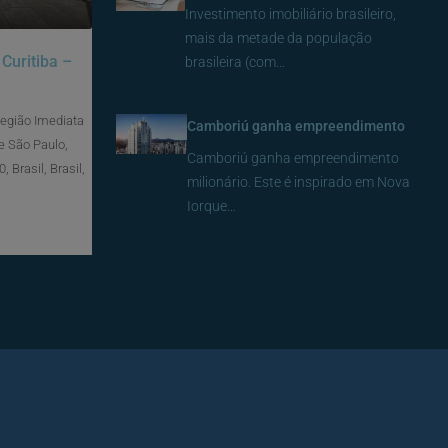
Investimento imobiliário brasileiro,
mais da metade da população
Curitiba –
brasileira (com…
Região Imediata
Camboriú ganha empreendimento
e São Paulo,
Camboriú ganha empreendimento
 Brasil, Brasil,
milionário. Este é inspirado em Nova
Iorque…