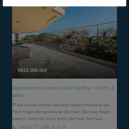
R$23.000.000
Apartamento à venda na Rua Curitiba – 472m², 4
suítes
Rua Curitiba, Moema, São Paulo, Região Imediata de São
Paulo, Região Metropolitana de São Paulo, São Paulo, Região
Sudeste, 04005-030, Brasil, Brasil, São Paulo, São Paulo
472
m²
3
6
6