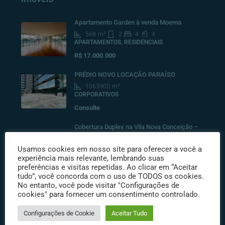
Apartamento Garden à venda Moema
568
m²
2
4
4
APARTAMENTOS, RESIDENCIAIS
R$ 17.000.000
PRÉDIO NOVO LOCAÇÃO PARAÍSO
1063900
m²
CORPORATIVOS
Consulte
Cobertura Duplex na Vila Nova Conceição –
365m², 3 suítes
Usamos cookies em nosso site para oferecer a você a
528
m²
3
4
6
experiência mais relevante, lembrando suas
COBERTURAS RESIDENCIAIS, RESIDENCIAIS
preferências e visitas repetidas. Ao clicar em “Aceitar
R$10.500.000
tudo”, você concorda com o uso de TODOS os cookies.
No entanto, você pode visitar "Configurações de
cookies" para fornecer um consentimento controlado.
Destacados
Configurações de Cookie
Aceitar Tudo