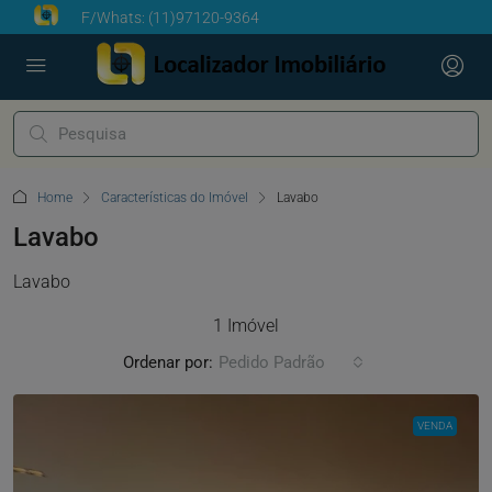
F/Whats:
(11)97120-9364
Home
Características do Imóvel
Lavabo
Lavabo
Lavabo
1 Imóvel
Ordenar por:
Pedido Padrão
VENDA