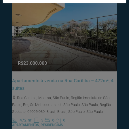
R$23.000.000
Apartamento à venda na Rua Curitiba – 472m², 4
suítes
Rua Curitiba, Moema, São Paulo, Região Imediata de São
Paulo, Região Metropolitana de São Paulo, São Paulo, Região
Sudeste, 04005-030, Brasil, Brasil, São Paulo, São Paulo
472
m²
3
6
6
APARTAMENTOS, RESIDENCIAIS