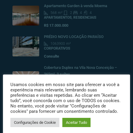
Apartamento Garden à venda Moema
568
m²
2
4
4
APARTAMENTOS, RESIDENCIAIS
R$ 17.000.000
PRÉDIO NOVO LOCAÇÃO PARAÍSO
1063900
m²
CORPORATIVOS
Consulte
Cobertura Duplex na Vila Nova Conceição –
365m², 3 suítes
528
m²
3
4
6
Usamos cookies em nosso site para oferecer a você a
COBERTURAS RESIDENCIAIS, RESIDENCIAIS
experiência mais relevante, lembrando suas
R$10.500.000
preferências e visitas repetidas. Ao clicar em “Aceitar
tudo”, você concorda com o uso de TODOS os cookies.
No entanto, você pode visitar "Configurações de
cookies" para fornecer um consentimento controlado.
Destacados
Configurações de Cookie
Aceitar Tudo