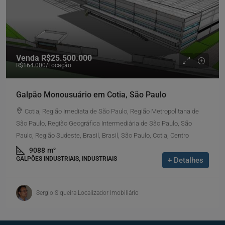
Venda
R$25.500.000
R$164.000
/Locação
Galpão Monousuário em Cotia, São Paulo
Cotia, Região Imediata de São Paulo, Região Metropolitana de
São Paulo, Região Geográfica Intermediária de São Paulo, São
Paulo, Região Sudeste, Brasil, Brasil, São Paulo, Cotia, Centro
9088
m²
GALPÕES INDUSTRIAIS, INDUSTRIAIS
+ Detalhes
Sergio Siqueira Localizador Imobiliário