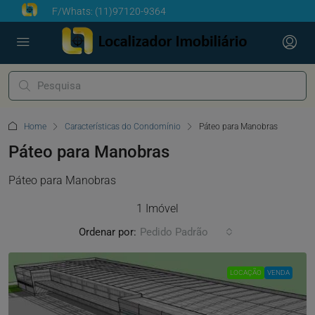
F/Whats:
(11)97120-9364
Home
Características do Condomínio
Páteo para Manobras
Páteo para Manobras
Páteo para Manobras
1 Imóvel
Ordenar por:
Pedido Padrão
LOCAÇÃO
VENDA