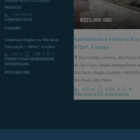
PRÉDIO NOVO LOCAÇÃO
PARAÍSO
1063900
m²
R$23.000.000
CORPORATIVOS
Consulte
Apartamento à venda na Rua 
Cobertura Duplex na Vila Nova
472m², 4 suítes
Conceição – 365m², 3 suítes
528
m²
3
4
6
Rua Curitiba, Moema, São Paulo, 
COBERTURAS RESIDENCIAIS,
RESIDENCIAIS
de São Paulo, Região Metropolitana d
R$10.500.000
São Paulo, Região Sudeste, 04005-030,
São Paulo, São Paulo
472
m²
3
6
6
APARTAMENTOS, RESIDENCIAIS