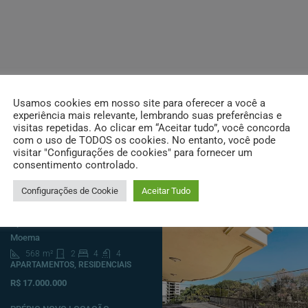
Usamos cookies em nosso site para oferecer a você a
experiência mais relevante, lembrando suas preferências e
visitas repetidas. Ao clicar em “Aceitar tudo”, você concorda
com o uso de TODOS os cookies. No entanto, você pode
visitar "Configurações de cookies" para fornecer um
consentimento controlado.
Destacados
Configurações de Cookie
Aceitar Tudo
Apartamento Garden à venda
Moema
568
m²
2
4
4
APARTAMENTOS, RESIDENCIAIS
R$ 17.000.000