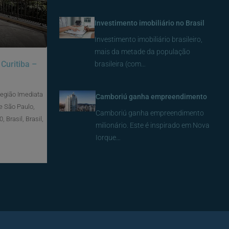
Investimento imobiliário no Brasil
Investimento imobiliário brasileiro,
mais da metade da população
Curitiba –
brasileira (com…
Região Imediata
Camboriú ganha empreendimento
e São Paulo,
Camboriú ganha empreendimento
 Brasil, Brasil,
milionário. Este é inspirado em Nova
Iorque…