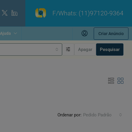
F/Whats:
(11)97120-9364
Ajuda
Criar Anúncio
Apagar
Pesquisar
Ordenar por:
Pedido Padrão