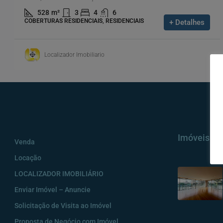
528
m²
3
4
6
COBERTURAS RESIDENCIAIS, RESIDENCIAIS
+ Detalhes
Localizador Imobiliario
Imóveis
Venda
Locação
LOCALIZADOR IMOBILIÁRIO
Enviar Imóvel – Anuncie
Solicitação de Visita ao Imóvel
Proposta de Negócio com Imóvel