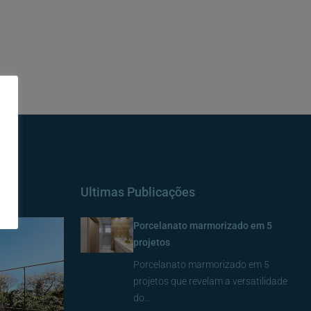
Ultimas Publicações
Porcelanato marmorizado em 5
projetos
Porcelanato marmorizado em 5
projetos que revelam a versatilidade
do…