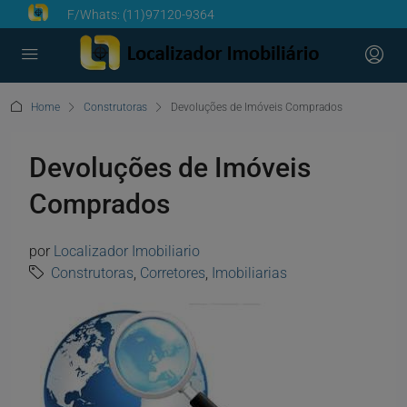
F/Whats:
(11)97120-9364
Home
Construtoras
Devoluções de Imóveis Comprados
Devoluções de Imóveis
Comprados
por
Localizador Imobiliario
Construtoras
,
Corretores
,
Imobiliarias