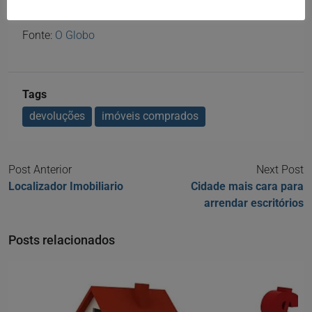
em única parcela.
Fonte:
O Globo
Tags
devoluções
imóveis comprados
Post Anterior
Next Post
Localizador Imobiliario
Cidade mais cara para
arrendar escritórios
Posts relacionados