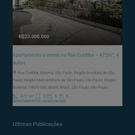
R$23.000.000
Apartamento à venda na Rua Curitiba – 472m², 4
suítes
Rua Curitiba, Moema, São Paulo, Região Imediata de São
Paulo, Região Metropolitana de São Paulo, São Paulo, Região
Sudeste, 04005-030, Brasil, Brasil, São Paulo, São Paulo
472
m²
3
6
6
APARTAMENTOS, RESIDENCIAIS
Ultimas Publicações