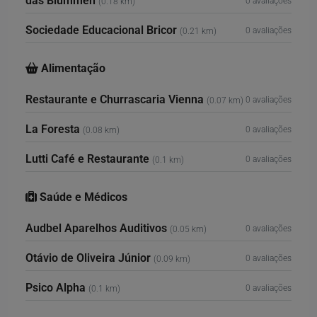
das Blummen
0 avaliações
(0.18 km)
Sociedade Educacional Bricor
0 avaliações
(0.21 km)
Alimentação
Restaurante e Churrascaria Vienna
0 avaliações
(0.07 km)
La Foresta
0 avaliações
(0.08 km)
Lutti Café e Restaurante
0 avaliações
(0.1 km)
Saúde e Médicos
Audbel Aparelhos Auditivos
0 avaliações
(0.05 km)
Otávio de Oliveira Júnior
0 avaliações
(0.09 km)
Psico Alpha
0 avaliações
(0.1 km)