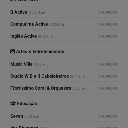
B Active
0 avaliações
(15.61 km)
Computime Active
0 avaliações
(5.92 km)
Inglês Active
0 avaliações
(9.12 km)
Artes & Entretenimento
Music Ville
0 avaliações
(0.06 km)
Studio W B e II Cabeleireiros
0 avaliações
(0.11 km)
Ffortissimo Coral & Orquestra
0 avaliações
(0.09 km)
Educação
Seven
0 avaliações
(0.04 km)