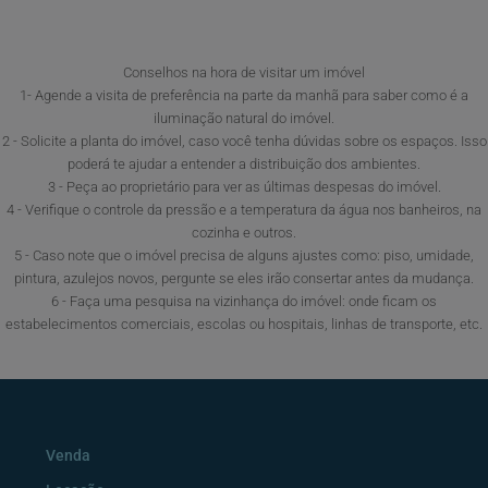
Conselhos na hora de visitar um imóvel
1- Agende a visita de preferência na parte da manhã para saber como é a
iluminação natural do imóvel.
2 - Solicite a planta do imóvel, caso você tenha dúvidas sobre os espaços. Isso
poderá te ajudar a entender a distribuição dos ambientes.
3 - Peça ao proprietário para ver as últimas despesas do imóvel.
4 - Verifique o controle da pressão e a temperatura da água nos banheiros, na
cozinha e outros.
5 - Caso note que o imóvel precisa de alguns ajustes como: piso, umidade,
pintura, azulejos novos, pergunte se eles irão consertar antes da mudança.
6 - Faça uma pesquisa na vizinhança do imóvel: onde ficam os
estabelecimentos comerciais, escolas ou hospitais, linhas de transporte, etc.
Venda