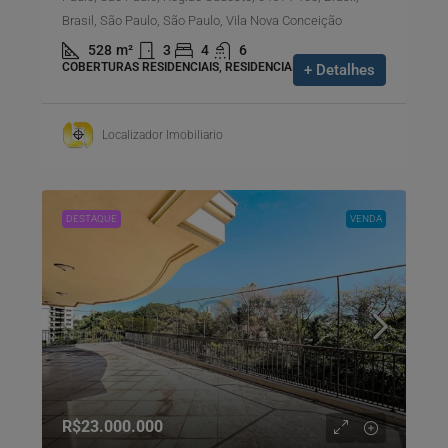
Brasil, São Paulo, São Paulo, Vila Nova Conceição
528
m²
3
4
6
COBERTURAS RESIDENCIAIS, RESIDENCIAIS
+ Detalhes
Localizador Imobiliario
DESTAQUE
VENDA
R$23.000.000