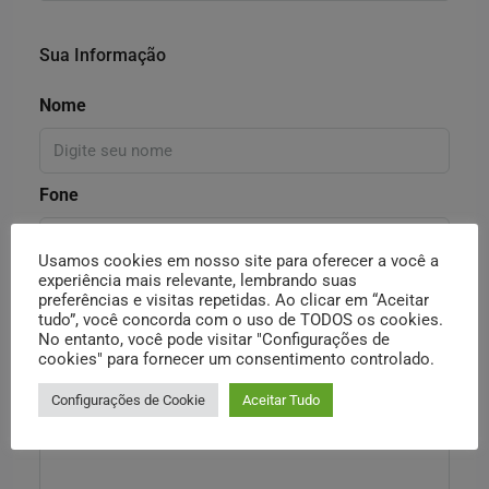
Sua Informação
Nome
Fone
Usamos cookies em nosso site para oferecer a você a
experiência mais relevante, lembrando suas
Email
preferências e visitas repetidas. Ao clicar em “Aceitar
tudo”, você concorda com o uso de TODOS os cookies.
No entanto, você pode visitar "Configurações de
cookies" para fornecer um consentimento controlado.
Mensagem
Configurações de Cookie
Aceitar Tudo