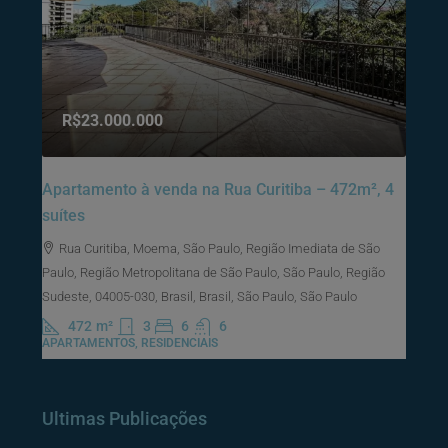
R$23.000.000
Apartamento à venda na Rua Curitiba – 472m², 4
suítes
Rua Curitiba, Moema, São Paulo, Região Imediata de São
Paulo, Região Metropolitana de São Paulo, São Paulo, Região
Sudeste, 04005-030, Brasil, Brasil, São Paulo, São Paulo
472
m²
3
6
6
APARTAMENTOS, RESIDENCIAIS
Ultimas Publicações