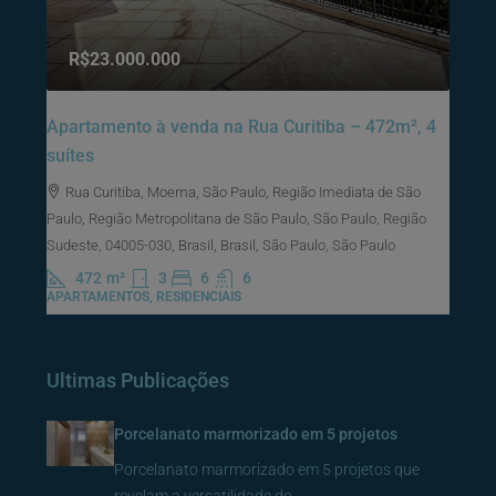
R$23.000.000
Apartamento à venda na Rua Curitiba – 472m², 4
suítes
Rua Curitiba, Moema, São Paulo, Região Imediata de São
Paulo, Região Metropolitana de São Paulo, São Paulo, Região
Sudeste, 04005-030, Brasil, Brasil, São Paulo, São Paulo
472
m²
3
6
6
APARTAMENTOS, RESIDENCIAIS
Ultimas Publicações
Porcelanato marmorizado em 5 projetos
Porcelanato marmorizado em 5 projetos que