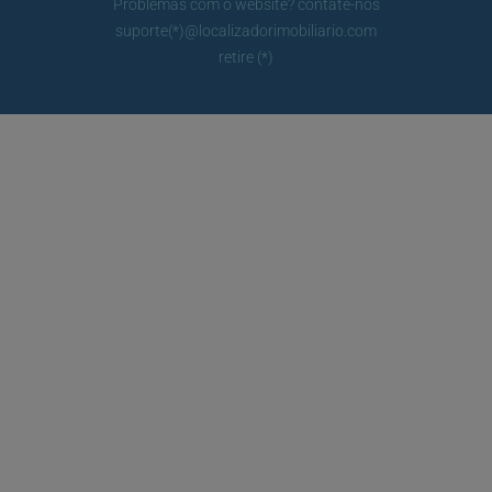
Problemas com o website? contate-nos
suporte(*)@localizadorimobiliario.com
retire (*)