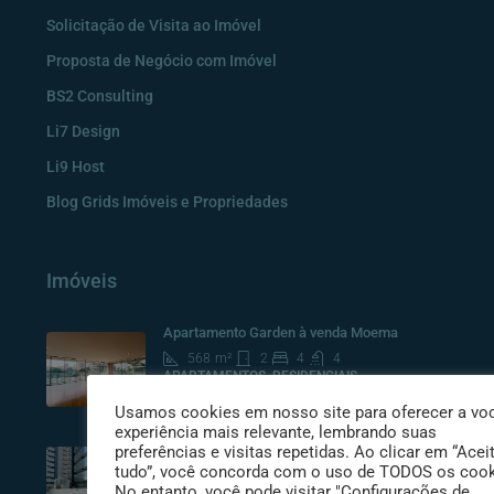
Solicitação de Visita ao Imóvel
Proposta de Negócio com Imóvel
BS2 Consulting
Li7 Design
Li9 Host
Blog Grids Imóveis e Propriedades
Imóveis
Apartamento Garden à venda Moema
568
m²
2
4
4
APARTAMENTOS, RESIDENCIAIS
R$ 17.000.000
Usamos cookies em nosso site para oferecer a vo
experiência mais relevante, lembrando suas
PRÉDIO NOVO LOCAÇÃO PARAÍSO
preferências e visitas repetidas. Ao clicar em “Acei
tudo”, você concorda com o uso de TODOS os cook
1063900
m²
No entanto, você pode visitar "Configurações de
CORPORATIVOS