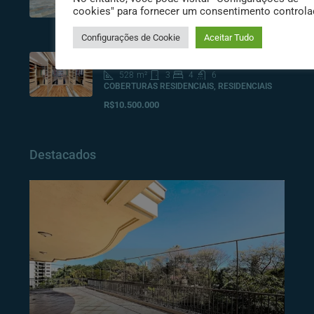
cookies" para fornecer um consentimento controla
Consulte
Configurações de Cookie
Aceitar Tudo
Cobertura Duplex na Vila Nova Conceição –
365m², 3 suítes
528
m²
3
4
6
COBERTURAS RESIDENCIAIS, RESIDENCIAIS
R$10.500.000
Destacados