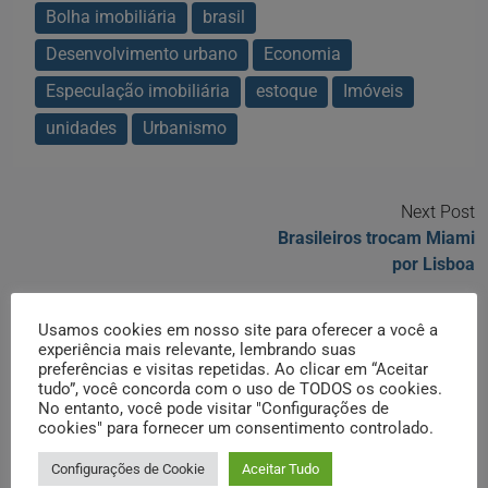
Bolha imobiliária
brasil
Desenvolvimento urbano
Economia
Especulação imobiliária
estoque
Imóveis
unidades
Urbanismo
Next Post
Brasileiros trocam Miami
por Lisboa
Posts relacionados
Usamos cookies em nosso site para oferecer a você a
experiência mais relevante, lembrando suas
preferências e visitas repetidas. Ao clicar em “Aceitar
tudo”, você concorda com o uso de TODOS os cookies.
No entanto, você pode visitar "Configurações de
cookies" para fornecer um consentimento controlado.
Configurações de Cookie
Aceitar Tudo