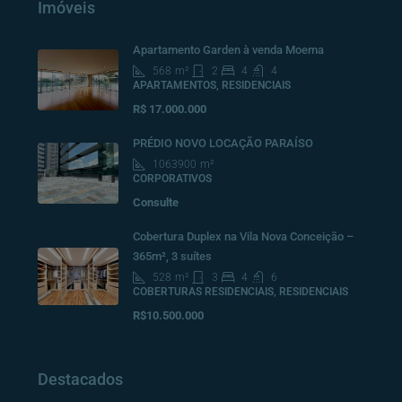
Imóveis
Apartamento Garden à venda Moema
568
m²
2
4
4
APARTAMENTOS, RESIDENCIAIS
R$ 17.000.000
PRÉDIO NOVO LOCAÇÃO PARAÍSO
1063900
m²
CORPORATIVOS
Consulte
Cobertura Duplex na Vila Nova Conceição –
365m², 3 suítes
528
m²
3
4
6
COBERTURAS RESIDENCIAIS, RESIDENCIAIS
R$10.500.000
Destacados