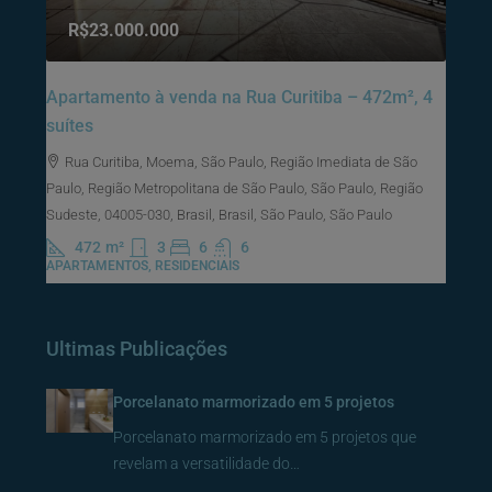
R$23.000.000
Apartamento à venda na Rua Curitiba – 472m², 4
suítes
Rua Curitiba, Moema, São Paulo, Região Imediata de São
Paulo, Região Metropolitana de São Paulo, São Paulo, Região
Sudeste, 04005-030, Brasil, Brasil, São Paulo, São Paulo
472
m²
3
6
6
APARTAMENTOS, RESIDENCIAIS
Ultimas Publicações
Porcelanato marmorizado em 5 projetos
Porcelanato marmorizado em 5 projetos que
revelam a versatilidade do…