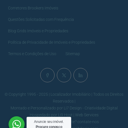
Corretores Brookers Imóveis
Questões Solicitadas com Frequência
Blog Grids Imóveis e Propriedades
Política de Privacidade de Imóveis e Propriedades
Termos e Condições de Uso
Sitemap
© Copyright 1995 - 2025 | Localizador Imobiliário | Todos os Direitos
Reservados |
Montado e Personalizado por
Li7 Design - Criatividade Digital
Hospedado por
Li9 Host | Web Services
Problemas com o website? contate-nos
Anuncie seu imóvel.
Procure conosco