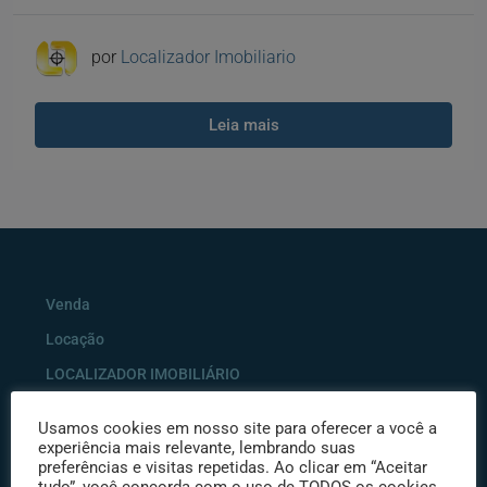
por
Localizador Imobiliario
Leia mais
Venda
Locação
LOCALIZADOR IMOBILIÁRIO
Enviar Imóvel – Anuncie
Usamos cookies em nosso site para oferecer a você a
Solicitação de Visita ao Imóvel
experiência mais relevante, lembrando suas
preferências e visitas repetidas. Ao clicar em “Aceitar
Proposta de Negócio com Imóvel