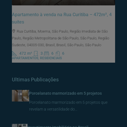
Apartamento à venda na Rua Curitiba – 472m², 4
suítes
Rua Curitiba, Moema, São Paulo, Região Imediata de São
Paulo, Região Metropolitana de São Paulo, São Paulo, Região
Sudeste, 04005-030, Brasil, Brasil, São Paulo, São Paulo
472
m²
3
6
6
APARTAMENTOS, RESIDENCIAIS
Ultimas Publicações
Porcelanato marmorizado em 5 projetos
Porcelanato marmorizado em 5 projetos que
revelam a versatilidade do…