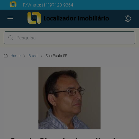
F/Whats:
(11)97120-9364
Home
Brasil
São Paulo-SP